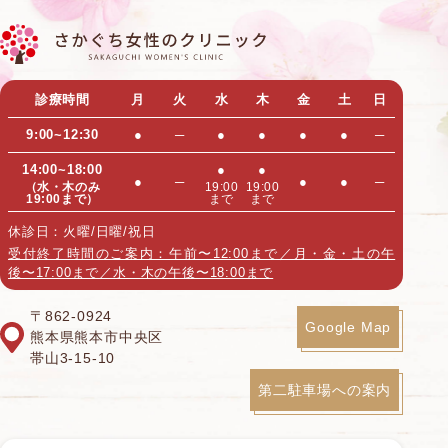
ブ
診療時間
月
火
水
木
金
土
日
9:00~12:30
●
─
●
●
●
●
─
14:00~18:00
●
●
●
─
●
●
─
（水・木のみ
19:00
19:00
19:00まで）
まで
まで
休診日：火曜/日曜/祝日
受付終了時間のご案内：午前〜12:00まで／月・金・土の午
後〜17:00まで／水・木の午後〜18:00まで
〒862-0924
Google Map
熊本県熊本市中央区
帯山3-15-10
第二駐車場への案内