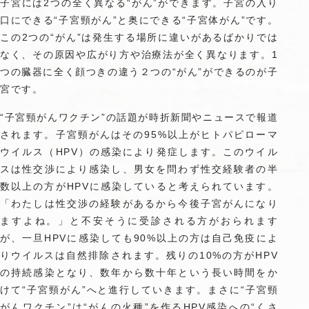
子宮には2つの全く異なる“がん”ができます。子宮の入り
口にできる“子宮頸がん”と奥にできる“子宮体がん”です。
この2つの“がん”は発生する場所に違いがあるばかりでは
なく、その原因や広がり方や治療法が全く異なります。1
つの臓器に全く顔つきの違う２つの“がん”ができるのが子
宮です。
“子宮頸がんワクチン”の話題が時折新聞やニュースで報道
されます。子宮頸がんはその95%以上がヒトパピローマ
ウイルス（HPV）の感染により発症します。このウイル
スは性交渉により感染し、男女を問わず性交経験者の半
数以上の方がHPVに感染していると考えられています。
「わたしは性交渉の経験があるから今後子宮がんになり
ますよね。」と不安そうに受診される方がおられます
が、一旦HPVに感染しても90%以上の方は自己免疫によ
りウイルスは自然排除されます。残りの10%の方がHPV
の持続感染となり、数年から数十年という長い時間をか
けて“子宮頸がん”へと進行していきます。まさに“子宮頸
がんワクチン”は“がんの火種”を作るHPV感染への“くさ