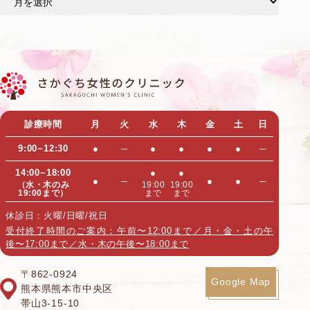
ー
カ
イ
ブ
診療時間
月
火
水
木
金
土
日
9:00~12:30
●
─
●
●
●
●
─
14:00~18:00
●
●
●
─
●
●
─
（水・木のみ
19:00
19:00
19:00まで）
まで
まで
休診日：火曜/日曜/祝日
受付終了時間のご案内：午前〜12:00まで／月・金・土の午
後〜17:00まで／水・木の午後〜18:00まで
〒862-0924
Google Map
熊本県熊本市中央区
帯山3-15-10