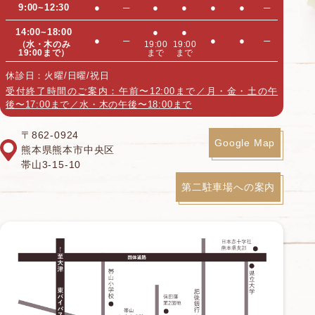
9:00~12:30
●
─
●
●
●
●
─
14:00~18:00
●
●
●
─
●
●
─
（水・木のみ
19:00
19:00
19:00まで）
まで
まで
休診日：火曜/日曜/祝日
受付終了時間のご案内：午前〜12:00まで／月・金・土の午
後〜17:00まで／水・木の午後〜18:00まで
〒862-0924
Google Map
熊本県熊本市中央区
帯山3-15-10
第二駐車場への案内