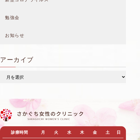
勉強会
お知らせ
アーカイブ
ア
ー
カ
イ
ブ
診療時間
月
火
水
木
金
土
日