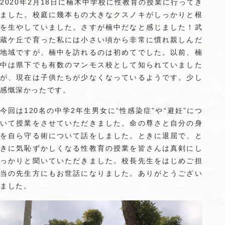
2020年2月18日に楠木中学校に性教育の授業に行ってき
ました。校庭に幾本もの大きなクスノキがしっかりと根
を生やしていました。さすが楠中だなと感じました！武
蔵ケ丘で育った私には小さい頃から非常に慣れ親しんだ
地域ですが、楠中を訪れるのは初めてでした。以前、楠
中は県下でも有数のマンモス校として知られていました
が、現在は子供たちが少なくなっているようです。少し
感慨深かったです。
今回は120名の中学2年生男女に“性感染症”や“避妊”につ
いて授業をさせていただきました。命の尊さと自分の身
を自ら守る術について話をしました。ときに退屈で、と
きに気恥ずかしくなる性教育の授業を皆さんは真剣にし
っかりと聞いていただきました。校長先生をはじめご担
当の先生方にもお世話になりました。ありがとうござい
ました。