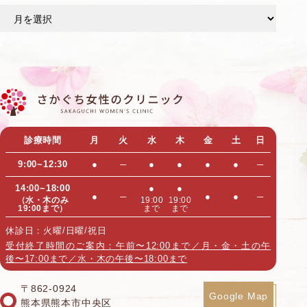
ア
ー
カ
イ
ブ
診療時間
月
火
水
木
金
土
日
9:00~12:30
●
─
●
●
●
●
─
14:00~18:00
●
●
●
─
●
●
─
（水・木のみ
19:00
19:00
19:00まで）
まで
まで
休診日：火曜/日曜/祝日
受付終了時間のご案内：午前〜12:00まで／月・金・土の午
後〜17:00まで／水・木の午後〜18:00まで
〒862-0924
Google Map
熊本県熊本市中央区